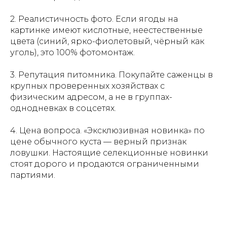
2. Реалистичность фото. Если ягоды на
картинке имеют кислотные, неестественные
цвета (синий, ярко-фиолетовый, чёрный как
уголь), это 100% фотомонтаж.
3. Репутация питомника. Покупайте саженцы в
крупных проверенных хозяйствах с
физическим адресом, а не в группах-
однодневках в соцсетях.
4. Цена вопроса. «Эксклюзивная новинка» по
цене обычного куста — верный признак
ловушки. Настоящие селекционные новинки
стоят дорого и продаются ограниченными
партиями.
ПОМНИТЕ
: природа консервативна! Лучше
посадить проверенную землянику садовую с
типичной окраской для данной культуры и