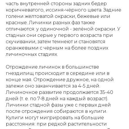
часть внутренней стороны задних бедер
коричневатого, иссиня-чёрного цвета. Задние
голени желтоватой окраски, бежевые или
красные. Личинки разных фаз также
отличаются: у одиночной - зелёной окраски. У
стадных они серые у первого возраста при
скучивании, затем темнеют и становятся
оранжевыми с чёрным на более поздних
личиночных стадиях.
Отрождение личинок в большинстве
гнездилищ происходит в середине или в
конце мая. Отрождение дружное, на одной
залежи оно заканчивается за 4-5 дней.
Личиночное развитие продолжается 35-40
дней (т. е. по 7-8 дней на каждый возраст).
Личинки стадной фазы уже с первых дней
после отрождения собираются в кулиги.
Кулиги могут мигрировать на большие
расстояния: при редкой растительности